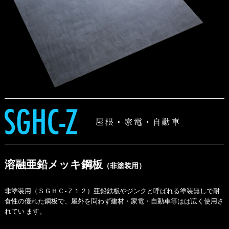
溶融亜鉛メッキ鋼板
（非塗装用）
非塗装用（ＳＧＨＣ-Ｚ１２）亜鉛鉄板やジンクと呼ばれる塗装無しで耐
食性の優れた鋼板で、屋外を問わず建材・家電・自動車等はば広く使用さ
れてい ます。