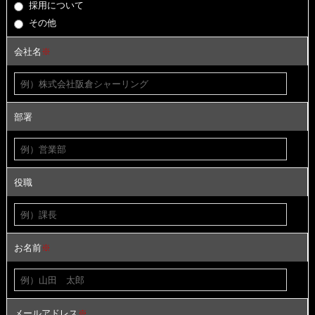
採用について
その他
会社名
※
部署
役職
お名前
※
メールアドレス
※